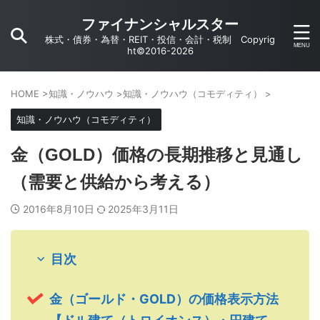
ファイナンシャルスター
株式・債券・為替・REIT・投信・会計・税制 Copyrig
ht©2016-2026
HOME
>
知識・ノウハウ
>
知識・ノウハウ（コモディティ）
>
知識・ノウハウ（コモディティ）
金（GOLD）価格の長期推移と見通し
（需要と供給から考える）
2016年8月10日
2025年3月11日
目次
金（ゴールド・GOLD）の価格表示方法