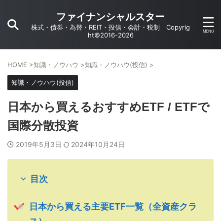
ファイナンシャルスター
株式・債券・為替・REIT・投信・会計・税制 Copyrig
ht©2016-2026
HOME
>
知識・ノウハウ
>
知識・ノウハウ(投信)
>
知識・ノウハウ(投信)
日本から買えるおすすめETF / ETFで
国際分散投資
2019年5月3日
2024年10月24日
目次
日本から買える主要ETF一覧（全資産クラ