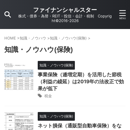
ファイナンシャルスター
株式・債券・為替・REIT・投信・会計・税制 Copyrig
ht©2016-2026
HOME
>
知識・ノウハウ
>
知識・ノウハウ(保険)
>
知識・ノウハウ(保険)
知識・ノウハウ(保険)
事業保険（逓増定期）を活用した節税
（利益の繰延）は2019年の法改正で効
果が低下
税金
知識・ノウハウ(保険)
ネット損保（通販型自動車保険）をな