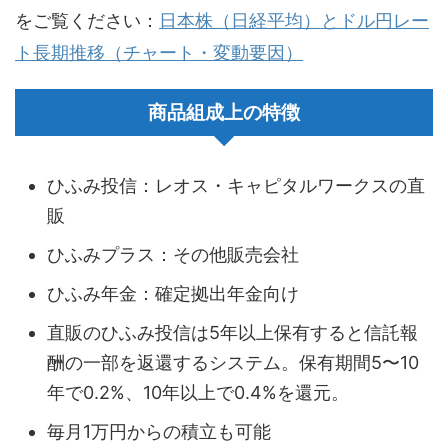
をご覧ください：
日本株（日経平均）とドル円レー
ト長期推移（チャート・変動要因）
商品組成上の特徴
ひふみ投信：レオス・キャピタルワークスの直
販
ひふみプラス：その他販売会社
ひふみ年金：確定拠出年金向け
直販のひふみ投信は5年以上保有すると信託報
酬の一部を返還するシステム。保有期間5〜10
年で0.2%、10年以上で0.4%を還元。
毎月1万円からの積立も可能