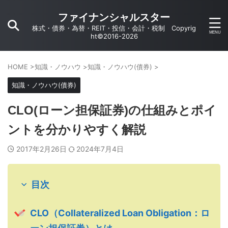
ファイナンシャルスター
株式・債券・為替・REIT・投信・会計・税制 Copyrig
ht©2016-2026
HOME
>
知識・ノウハウ
>
知識・ノウハウ(債券)
>
知識・ノウハウ(債券)
CLO(ローン担保証券)の仕組みとポイ
ントを分かりやすく解説
2017年2月26日
2024年7月4日
目次
CLO（Collateralized Loan Obligation：ロ