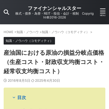
ファイナンシャルスター
株式・債券・為替・REIT・投信・会計・税制 Copyrig
ht©2016-2026
HOME
>
知識・ノウハウ
>
知識・ノウハウ（コモディティ）
>
知識・ノウハウ（コモディティ）
産油国における原油の損益分岐点価格
（生産コスト・財政収支均衡コスト・
経常収支均衡コスト）
2016年8月5日
2025年4月30日
目次