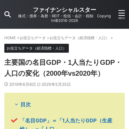
ファイナンシャルスター
株式・債券・為替・REIT・投信・会計・税制 Copyrig
ht©2016-2026
HOME
>
お役立ちデータ
>
お役立ちデータ（経済指標・人口）
>
お役立ちデータ（経済指標・人口）
主要国の名目GDP・1人当たりGDP・
人口の変化（2000年vs2020年）
2019年6月8日
2025年5月25日
目次
「名目GDP」＝「1人当たりGDP（生産