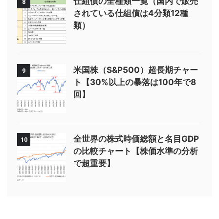
仕組債の全種類一覧（国内で販売
8
されている仕組債は4分類12種
類）
米国株（S&P500）超長期チャー
9
ト【30%以上の暴落は100年で8
回】
全世界の株式時価総額と名目GDP
10
の比較チャート【株価水準の分析
で超重要】