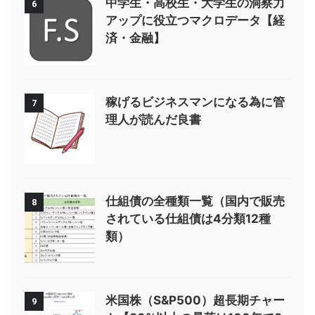
中学生・高校生・大学生の洞察力
6
アップに役立つマクロデータ【経
済・金融】
稼げるビジネスマンになる為に管
7
理人が読んだ良書
仕組債の全種類一覧（国内で販売
8
されている仕組債は4分類12種
類）
米国株（S&P500）超長期チャー
9