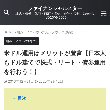
ファイナンシャルスター
株式・債券・為替・REIT・投信・会計・税制 Copyrig
ht©2016-2026
HOME
>
知識・ノウハウ
>
知識・ノウハウ(為替)
>
知識・ノウハウ(為替)
米ドル運用はメリットが豊富【日本人
もドル建てで株式・リート・債券運用
を行おう！】
2016年12月31日
2025年9月12日
目次