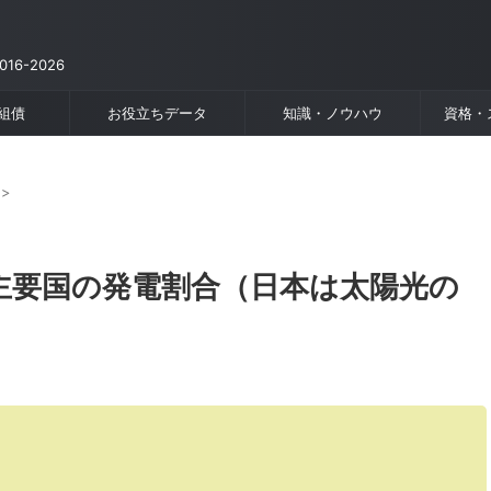
6-2026
組債
お役立ちデータ
知識・ノウハウ
資格・
>
主要国の発電割合（日本は太陽光の