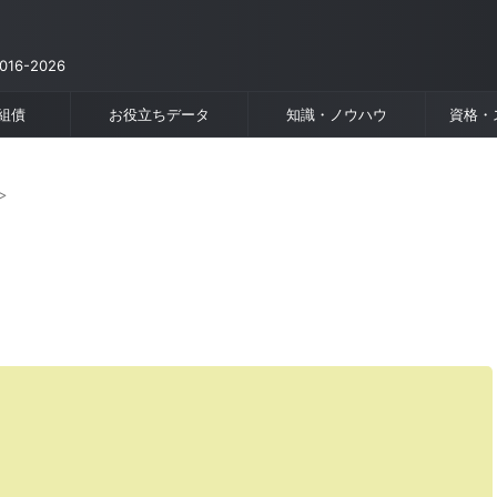
6-2026
組債
お役立ちデータ
知識・ノウハウ
資格・
>