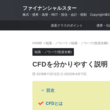
ファイナンシャルスター
株式・債券・為替・REIT・投信・会計・税制 Copyright©201
資産クラスのポイント
債券・仕
HOME
>
知識・ノウハウ
>
知識・ノウハウ(投資全般)
知識・ノウハウ(投資全般)
CFDを分かりやすく説明
2018年11月12日
2025年4月17日
目次
CFDとは