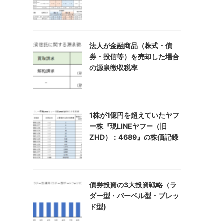
法人が金融商品（株式・債
券・投信等）を売却した場合
の源泉徴収税率
1株が1億円を超えていたヤフ
ー株『現LINEヤフー（旧
ZHD）：4689』の株価記録
債券投資の3大投資戦略（ラ
ダー型・バーベル型・ブレッ
ド型)