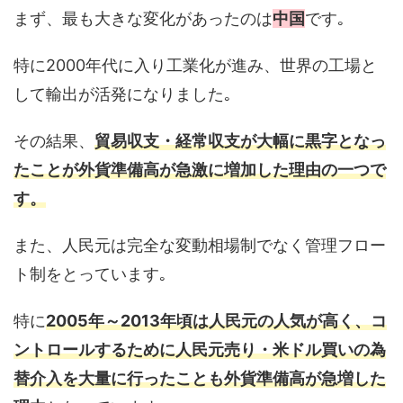
まず、最も大きな変化があったのは
中国
です｡
特に2000年代に入り工業化が進み、世界の工場と
して輸出が活発になりました｡
その結果、
貿易収支・経常収支が大幅に黒字となっ
たことが外貨準備高が急激に増加した理由の一つで
す。
また、人民元は完全な変動相場制でなく管理フロー
ト制をとっています｡
特に
2005年～2013年頃は人民元の人気が高く、コ
ントロールするために人民元売り・米ドル買いの為
替介入を大量に行ったことも外貨準備高が急増した