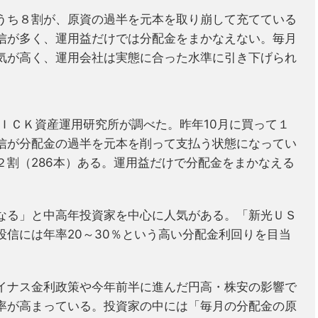
うち８割が、原資の過半を元本を取り崩して充てている
信が多く、運用益だけでは分配金をまかなえない。毎月
気が高く、運用会社は実態に合った水準に引き下げられ
ＵＩＣＫ資産運用研究所が調べた。昨年10月に買って１
信が分配金の過半を元本を削って支払う状態になってい
２割（286本）ある。運用益だけで分配金をまかなえる
なる」と中高年投資家を中心に人気がある。「新光ＵＳ
信には年率20～30％という高い分配金利回りを目当
イナス金利政策や今年前半に進んだ円高・株安の影響で
率が高まっている。投資家の中には「毎月の分配金の原