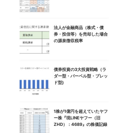
法人が金融商品（株式・債
券・投信等）を売却した場合
の源泉徴収税率
債券投資の3大投資戦略（ラ
ダー型・バーベル型・ブレッ
ド型)
1株が1億円を超えていたヤフ
ー株『現LINEヤフー（旧
ZHD）：4689』の株価記録