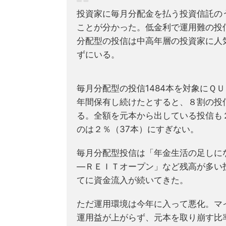
投資家に毎月分配金を払う投資信託の
ことが分かった。低金利で運用難の投
分配型の投信は中高年層の投資家に人
ずにいる。
毎月分配型の投信1484本を対象にＱ
年間保有し続けたとすると、８割の投
る。全額を元本から出している投信も
のは２％（37本）にすぎない。
毎月分配型投信は「年金生活の足しに
―ＲＥＩＴオープン」など残高が多い投
てに資金流入が続いてきた。
ただ運用環境は今年に入って悪化。マ
運用益が上がらず、元本を取り崩す比