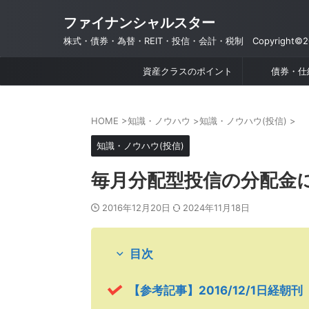
ファイナンシャルスター
株式・債券・為替・REIT・投信・会計・税制 Copyright©201
資産クラスのポイント
債券・仕
HOME
>
知識・ノウハウ
>
知識・ノウハウ(投信)
>
知識・ノウハウ(投信)
毎月分配型投信の分配金
2016年12月20日
2024年11月18日
目次
【参考記事】2016/12/1日経朝刊