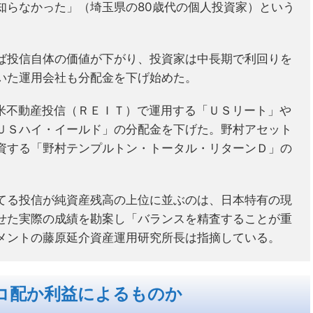
知らなかった」（埼玉県の80歳代の個人投資家）という
ば投信自体の価値が下がり、投資家は中長期で利回りを
いた運用会社も分配金を下げ始めた。
て米不動産投信（ＲＥＩＴ）で運用する「ＵＳリート」や
ＵＳハイ・イールド」の分配金を下げた。野村アセット
資する「野村テンプルトン・トータル・リターンＤ」の
てる投信が純資産残高の上位に並ぶのは、日本特有の現
せた実際の成績を勘案し「バランスを精査することが重
メントの藤原延介資産運用研究所長は指摘している。
コ配か利益によるものか