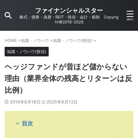
ファイナンシャルスター
株式・債券・為替・REIT・投信・会計・税制 Copyrig
ht©2016-2026
HOME
>
知識・ノウハウ
>
知識・ノウハウ(投信)
>
知識・ノウハウ(投信)
ヘッジファンドが昔ほど儲からない
理由（業界全体の残高とリターンは反
比例）
2016年8月18日
2025年6月13日
目次