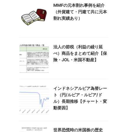
MMFの元本割れ事例を紹介
（外貨建て・円建て共に元本
割れ実績あり）
法人の節税（利益の繰り延
べ）商品をまとめて紹介【保
険・JOL・米国不動産】
インドネシアルピア為替レー
ト（円/ルピア・ルピア/ド
ル）長期推移【チャート・変
動要因】
世界恐慌時の米国株の歴史