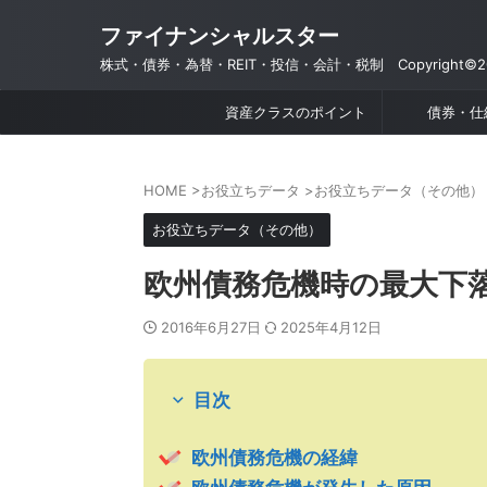
ファイナンシャルスター
株式・債券・為替・REIT・投信・会計・税制 Copyright©201
資産クラスのポイント
債券・仕
HOME
>
お役立ちデータ
>
お役立ちデータ（その他）
お役立ちデータ（その他）
欧州債務危機時の最大下落
2016年6月27日
2025年4月12日
目次
欧州債務危機の経緯