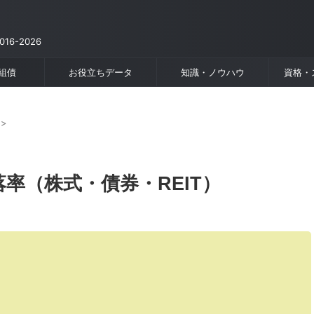
6-2026
組債
お役立ちデータ
知識・ノウハウ
資格・
>
率（株式・債券・REIT）