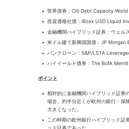
世界債券：Citi Debt Capacity World 
投資適格社債：iBoxx USD Liquid Inve
金融機関ハイブリッド証券：ウェル
米ドル建て新興国国債：JP Morgan EMBI G
バンクローン：S&P/LSTA Leveraged Lo
ハイイールド債券：The BofA Merrill Lyn
ポイント
相対的に金融機関ハイブリッド証券
場合、約半分近くが欧州の銀行・保
大きくなった。
この時期の欧州銀行ハイブリッド証券
ッド証券であった。