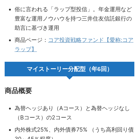
俗に言われる「ラップ型投信」。年金運用など
豊富な運用ノウハウを持つ三井住友信託銀行の
助言に基づき運用
商品ページ：
コア投資戦略ファンド【愛称:コア
ラップ】
マイストーリー分配型（年6回）
商品概要
為替ヘッジあり（Aコース）と為替ヘッジなし
（Bコース）の2コース
内外株式25%、内外債券75% （うち高利回り債
30～45％程度）