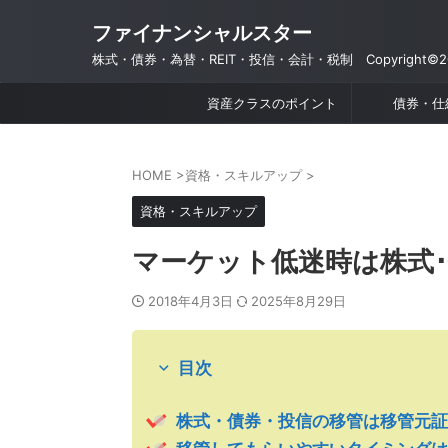
ファイナンシャルスター
株式・債券・為替・REIT・投信・会計・税制 Copyright©201
資産クラスのポイント
債券・仕
HOME
>
資格・スキルアップ
>
資格・スキルアップ
マーケット低迷時は株式
2018年4月3日
2025年8月29日
目次
株式・債券・投信の移管は移管元証