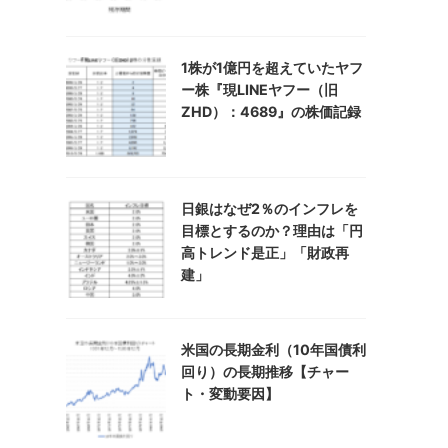
1株が1億円を超えていたヤフ
ー株『現LINEヤフー（旧
ZHD）：4689』の株価記録
日銀はなぜ2％のインフレを
目標とするのか？理由は「円
高トレンド是正」「財政再
建」
米国の長期金利（10年国債利
回り）の長期推移【チャー
ト・変動要因】