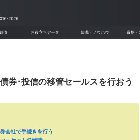
6-2026
組債
お役立ちデータ
知識・ノウハウ
資格・
･債券･投信の移管セールスを行おう
券会社で手続きを行う