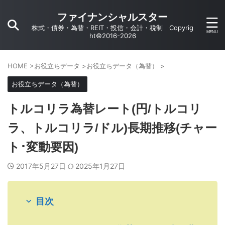
ファイナンシャルスター
株式・債券・為替・REIT・投信・会計・税制 Copyrig
ht©2016-2026
HOME
>
お役立ちデータ
>
お役立ちデータ（為替）
>
お役立ちデータ（為替）
トルコリラ為替レート(円/トルコリ
ラ、トルコリラ/ドル)長期推移(チャー
ト･変動要因)
2017年5月27日
2025年1月27日
目次