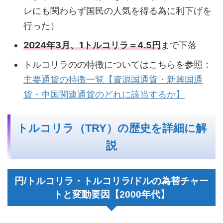
レにも関わらず国民の人気を得る為に利下げを
行った）
2024年3月、1トルコリラ＝4.5円
まで下落
トルコリラのの特徴についてはこちらを参照：
主要通貨の特徴一覧【資源国通貨・新興国通
貨・中国関連通貨のどれに該当するか】
トルコリラ（TRY）の歴史を詳細に解
説
円/トルコリラ・トルコリラ/ドルの為替チャー
トと変動要因【2000年代】