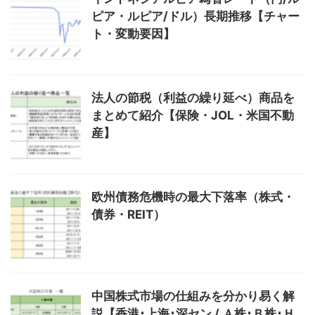
ピア・ルピア/ドル）長期推移【チャー
ト・変動要因】
法人の節税（利益の繰り延べ）商品を
まとめて紹介【保険・JOL・米国不動
産】
欧州債務危機時の最大下落率（株式・
債券・REIT）
中国株式市場の仕組みを分かり易く解
説【香港･上海･深セン / Ａ株･Ｂ株･Ｈ