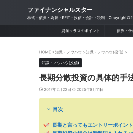
ファイナンシャルスター
株式・債券・為替・REIT・投信・会計・税制 Copyright©201
資産クラスのポイント
債券・仕
HOME
>
知識・ノウハウ
>
知識・ノウハウ(投信)
>
知識・ノウハウ(投信)
長期分散投資の具体的手
2017年2月22日
2025年8月11日
目次
長期と言ってもエントリーポイント