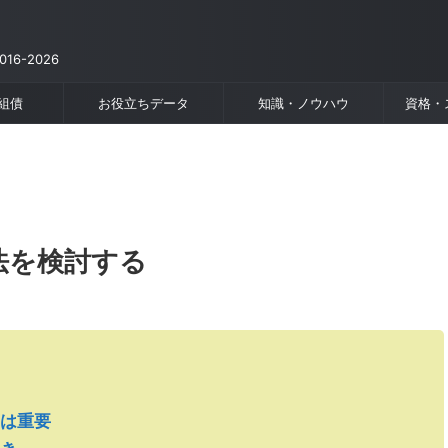
6-2026
組債
お役立ちデータ
知識・ノウハウ
資格・
法を検討する
は重要