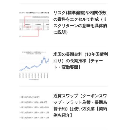
リスク(標準偏差)や相関係数
の資料をエクセルで作成（リ
スクリターンの意味を具体的
に説明）
米国の長期金利（10年国債利
回り）の長期推移【チャー
ト・変動要因】
通貨スワップ（クーポンスワ
ップ・フラット為替・長期為
替予約）は使い方次第【契約
例も紹介】