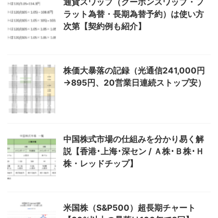
通貨スワップ（クーポンスワップ・フ
ラット為替・長期為替予約）は使い方
次第【契約例も紹介】
株価大暴落の記録（光通信241,000円
→895円、20営業日連続ストップ安）
中国株式市場の仕組みを分かり易く解
説【香港･上海･深セン / Ａ株･Ｂ株･Ｈ
株・レッドチップ】
米国株（S&P500）超長期チャート