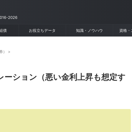
6-2026
組債
お役立ちデータ
知識・ノウハウ
資格・
券）
>
レーション（悪い金利上昇も想定す