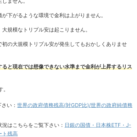
生しません。
価が下がるような環境で金利は上がりません。
、大規模なトリプル安は起こりません。
で初の大規模トリプル安が発生してもおかしくありませ
すると現在では想像できない水準まで金利が上昇するリス
す。
下さい：
世界の政府債務残高(対GDP比)/世界の政府純債務
れ状況はこちらをご覧下さい：
日銀の国債・日本株ETF・J-
ート残高