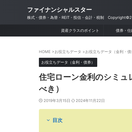
ファイナンシャルスター
株式・債券・為替・REIT・投信・会計・税制 Copyright©201
資産クラスのポイント
債券・仕
HOME
>
お役立ちデータ
>
お役立ちデータ（金利・債
お役立ちデータ（金利・債券）
住宅ローン金利のシミュ
べき）
2019年3月15日
2024年11月22日
目次