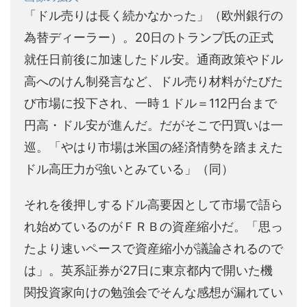
「ドル売りは長く続かなかった」（欧州銀行の
為替ディーラー）。20日のトランプ氏の正式
就任日前後に加速したドル安。通商政策やドル
高へのけん制発言など、ドル売り材料がたびた
び市場に投下され、一時１ドル＝112円台まで
円高・ドル安が進んだ。だがそこで円買いは一
巡。「やはり市場は米国の経済情勢を踏まえた
ドル高圧力が強いとみている」（同）
それを後押しするドル高要因として市場で語ら
れ始めているのがＦＲＢの資産縮小だ。「思っ
たより速いペースで資産縮小が議論されるので
は」。英系証券が27日に東京都内で開いた機
関投資家向けの勉強会でそんな感想が漏れてい