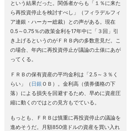
という結果だった。関係者からも「１％に来た
ら再投資停止を検討すべし」（フィラデルフィ
ア連銀・ハーカー総裁）との声がある。現在
0.5～0.75％の政策金利を17年中に「３回」引
き上げるというのがＦＲＢ内の多数意見だ。こ
の場合、年内に再投資停止が議論の土俵にあが
ってくる。
ＦＲＢの保有資産の平均金利は「2.5～３％く
らい」（
日銀
ＯＢ）。金利高（債券価格の下
落）による損失を回避するため、早めに資産圧
縮に動くのではとの見方もでている。
もっとも、ＦＲＢは慎重に再投資停止の議論を
進めそうだ。月額850億ドルの資産を買い入れ