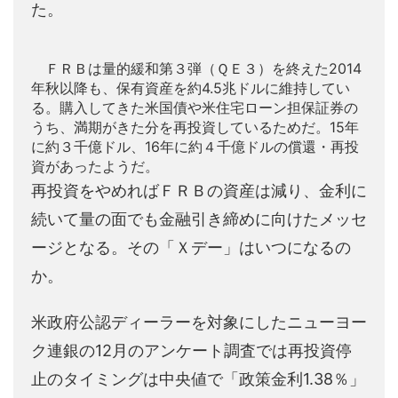
た。
ＦＲＢは量的緩和第３弾（ＱＥ３）を終えた2014
年秋以降も、保有資産を約4.5兆ドルに維持してい
る。購入してきた米国債や米住宅ローン担保証券の
うち、満期がきた分を再投資しているためだ。15年
に約３千億ドル、16年に約４千億ドルの償還・再投
資があったようだ。
再投資をやめればＦＲＢの資産は減り、金利に
続いて量の面でも金融引き締めに向けたメッセ
ージとなる。その「Ｘデー」はいつになるの
か。
米政府公認ディーラーを対象にしたニューヨー
ク連銀の12月のアンケート調査では再投資停
止のタイミングは中央値で「政策金利1.38％」