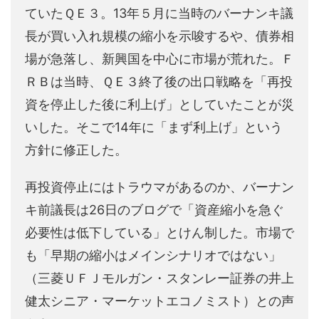
ていたＱＥ３。13年５月に当時のバーナンキ議
長が買い入れ規模の縮小を示唆するや、債券相
場が急落し、新興国を中心に市場が荒れた。Ｆ
ＲＢは当時、ＱＥ３終了後の出口戦略を「再投
資を停止した後に利上げ」としていたことが災
いした。そこで14年に「まず利上げ」という
方針に修正した。
再投資停止にはトラウマがあるのか、バーナン
キ前議長は26日のブログで「資産縮小を急ぐ
必要性は低下している」とけん制した。市場で
も「早期の縮小はメインシナリオではない」
（三菱ＵＦＪモルガン・スタンレー証券の井上
健太シニア・マーケットエコノミスト）との声