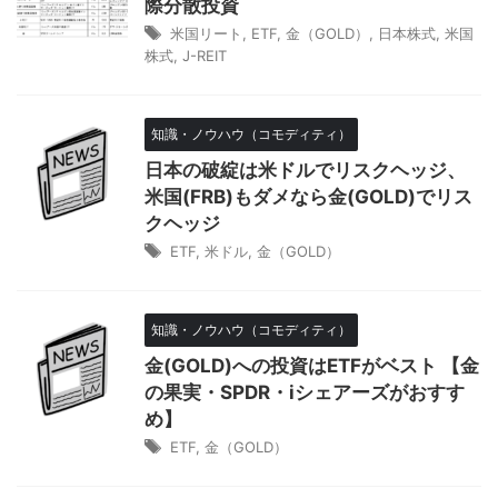
際分散投資
米国リート
,
ETF
,
金（GOLD）
,
日本株式
,
米国
株式
,
J-REIT
知識・ノウハウ（コモディティ）
日本の破綻は米ドルでリスクヘッジ、
米国(FRB)もダメなら金(GOLD)でリス
クヘッジ
ETF
,
米ドル
,
金（GOLD）
知識・ノウハウ（コモディティ）
金(GOLD)への投資はETFがベスト 【金
の果実・SPDR・iシェアーズがおすす
め】
ETF
,
金（GOLD）