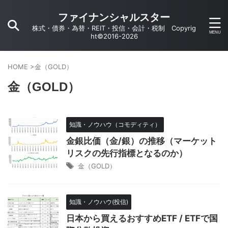
ファイナンシャルスター
株式・債券・為替・REIT・投信・会計・税制 Copyrig
ht©2016-2026
HOME
>
金（GOLD）
金（GOLD）
知識・ノウハウ（コモディティ）
金銀比価（金/銀）の推移（マーケット
リスクの先行指標となるのか）
金（GOLD）
知識・ノウハウ(投信)
日本から買えるおすすめETF / ETFで国