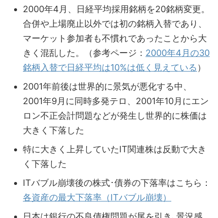
2000年4月、日経平均採用銘柄を20銘柄変更。
合併や上場廃止以外では初の銘柄入替であり、
マーケット参加者も不慣れであったことから大
きく混乱した。（参考ページ：
2000年4月の30
銘柄入替で日経平均は10%は低く見えている
）
2001年前後は世界的に景気が悪化する中、
2001年9月に同時多発テロ、2001年10月にエン
ロン不正会計問題などが発生し世界的に株価は
大きく下落した
特に大きく上昇していたIT関連株は反動で大き
く下落した
ITバブル崩壊後の株式･債券の下落率はこちら：
各資産の最大下落率（ITバブル崩壊）
日本は銀行の不良債権問題が尾を引き､景況感