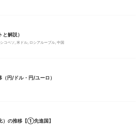
トと解説）
シコペソ
,
米ドル
,
ロシアルーブル
,
中国
（円/ドル・円/ユーロ）
P比）の推移【①先進国】