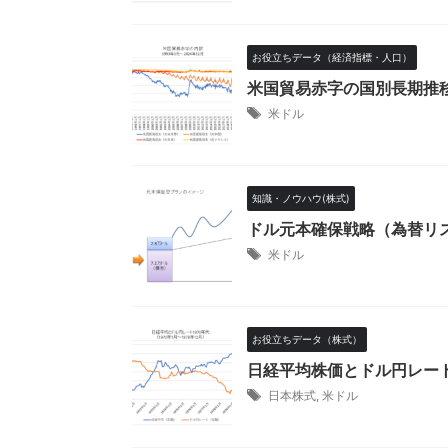
お役立ちデータ（経済指標・人口）
米国貿易赤字の国別長期推
米ドル
知識・ノウハウ(株式)
ドル元本確保戦略（為替リ
米ドル
お役立ちデータ（株式）
日経平均株価とドル円レー
日本株式
,
米ドル