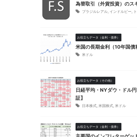
為替取引（外貨投資）のス
ブラジルレアル
,
インドルピー
,
ト
お役立ちデータ（金利・債券）
米国の長期金利（10年国
米ドル
お役立ちデータ（その他）
日経平均・NYダウ・ドル円
証】
日本株式
,
米国株式
,
米ドル
お役立ちデータ（金利・債券）
主要国のインフレターゲッ