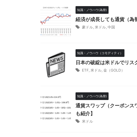
知識・ノウハウ(為替)
経済が成長しても通貨（為
豪ドル
,
米ドル
,
中国
知識・ノウハウ（コモディティ）
日本の破綻は米ドルでリスクヘ
ETF
,
米ドル
,
金（GOLD）
知識・ノウハウ(為替)
通貨スワップ（クーポンス
も紹介】
米ドル