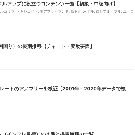
キルアップに役立つコンテンツ一覧【初級・中級向け】
ルコリラ
,
メキシコペソ
,
南アフリカランド
,
豪ドル
,
米ドル
,
ロシアルーブル
,
ユーロ
債利回り）の長期推移【チャート・変動要因】
レートのアノマリーを検証【2001年～2020年データで検
ト（インフレ目標）の水準と採用時期の一覧