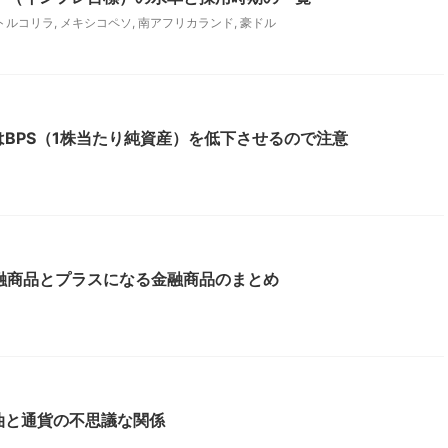
トルコリラ
,
メキシコペソ
,
南アフリカランド
,
豪ドル
高はBPS（1株当たり純資産）を低下させるので注意
融商品とプラスになる金融商品のまとめ
原油と通貨の不思議な関係