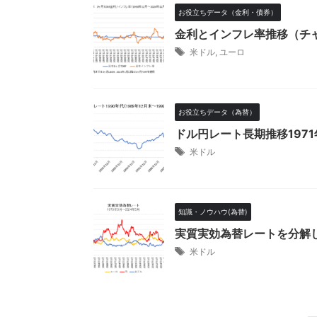
お役立ちデータ（金利・債券）
金利とインフレ率推移（チ
米ドル
,
ユーロ
お役立ちデータ（為替）
ドル円レート長期推移197
米ドル
知識・ノウハウ(為替)
実質実効為替レートを分解
米ドル