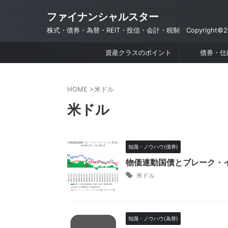
ファイナンシャルスター
株式・債券・為替・REIT・投信・会計・税制 Copyright©201
資産クラスのポイント
債券・仕
HOME
>
米ドル
米ドル
知識・ノウハウ(債券)
物価連動国債とブレーク・イ
米ドル
知識・ノウハウ(為替)