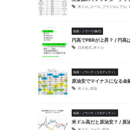
米ドル
,
ユーロ
,
ブラジルレアル
,
知識・ノウハウ(株式)
円高でPBRが上昇？ / 円
日本株式
,
米ドル
知識・ノウハウ（コモディティ）
原油安でマイナスになる金
米ドル
,
原油
知識・ノウハウ（コモディティ）
米ドル高だと原油安？ / 
米ドル
,
ユーロ
,
原油