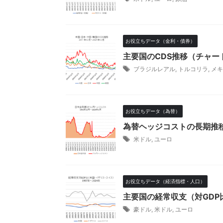
お役立ちデータ（金利・債券）
主要国のCDS推移（チャー
ブラジルレアル
,
トルコリラ
,
メキ
お役立ちデータ（為替）
為替ヘッジコストの長期推移
米ドル
,
ユーロ
お役立ちデータ（経済指標・人口）
主要国の経常収支（対GD
豪ドル
,
米ドル
,
ユーロ