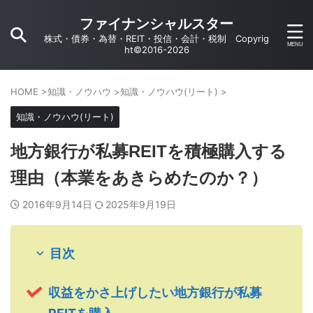
ファイナンシャルスター
株式・債券・為替・REIT・投信・会計・税制 Copyrig
ht©2016-2026
HOME
>
知識・ノウハウ
>
知識・ノウハウ(リート)
>
知識・ノウハウ(リート)
地方銀行が私募REITを積極購入する
理由（本業をあきらめたのか？）
2016年9月14日
2025年9月19日
目次
収益をかさ上げしたい地方銀行が私募