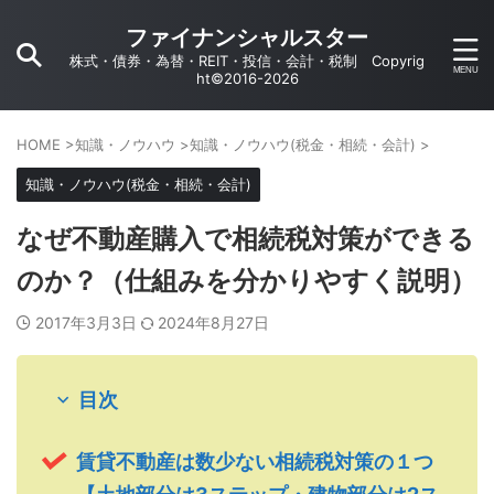
ファイナンシャルスター
株式・債券・為替・REIT・投信・会計・税制 Copyrig
ht©2016-2026
HOME
>
知識・ノウハウ
>
知識・ノウハウ(税金・相続・会計)
>
知識・ノウハウ(税金・相続・会計)
なぜ不動産購入で相続税対策ができる
のか？（仕組みを分かりやすく説明）
2017年3月3日
2024年8月27日
目次
賃貸不動産は数少ない相続税対策の１つ